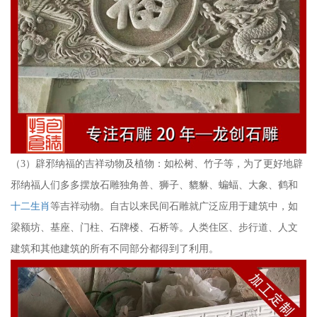
（3）辟邪纳福的吉祥动物及植物：如松树、竹子等，为了更好地辟
邪纳福人们多多摆放石雕独角兽、狮子、貔貅、蝙蝠、大象、鹤和
十二生肖
等吉祥动物。自古以来民间石雕就广泛应用于建筑中，如
梁额坊、基座、门柱、石牌楼、石桥等。人类住区、步行道、人文
建筑和其他建筑的所有不同部分都得到了利用。