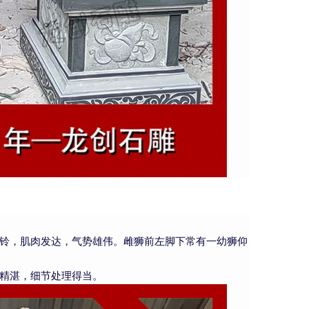
铃，肌肉发达，气势雄伟。雌狮前左脚下常有一幼狮仰
精湛，细节处理得当。