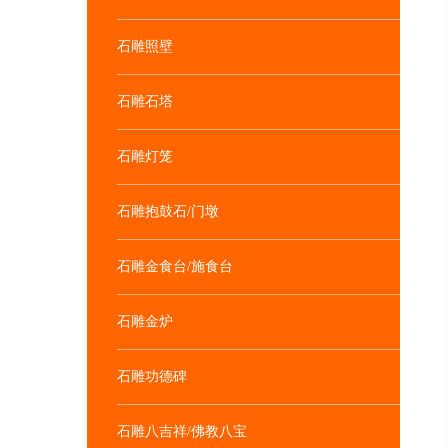
石雕照壁
石雕石塔
石雕灯笼
石雕抱鼓石/门墩
石雕金食台/施食台
石雕金炉
石雕功德碑
石雕八吉祥/佛教八宝