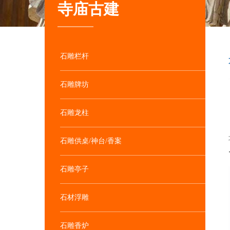
寺庙古建
石雕栏杆
石雕牌坊
石雕龙柱
石雕供桌/神台/香案
石雕亭子
石材浮雕
石雕香炉