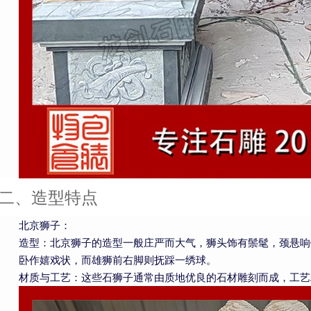
二、造型特点
北京狮子：
造型：北京狮子的造型一般庄严而大气，狮头饰有鬃髦，颈悬响
卧作嬉戏状，而雄狮前右脚则抚踩一绣球。
材质与工艺：这些石狮子通常由质地优良的石材雕刻而成，工艺