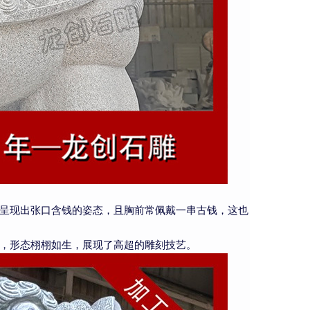
呈现出张口含钱的姿态，且胸前常佩戴一串古钱，这也
，形态栩栩如生，展现了高超的雕刻技艺。