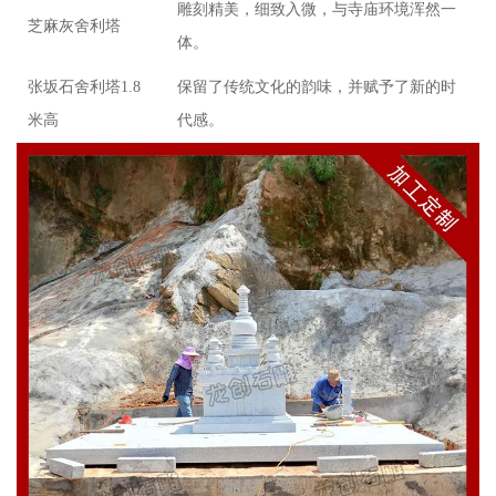
雕刻精美，细致入微，与寺庙环境浑然一
芝麻灰舍利塔
体。
张坂石舍利塔1.8
保留了传统文化的韵味，并赋予了新的时
米高
代感。