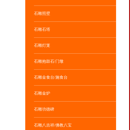
石雕照壁
石雕石塔
石雕灯笼
石雕抱鼓石/门墩
石雕金食台/施食台
石雕金炉
石雕功德碑
石雕八吉祥/佛教八宝