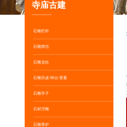
寺庙古建
石雕栏杆
石雕牌坊
石雕龙柱
石雕供桌/神台/香案
石雕亭子
石材浮雕
石雕香炉