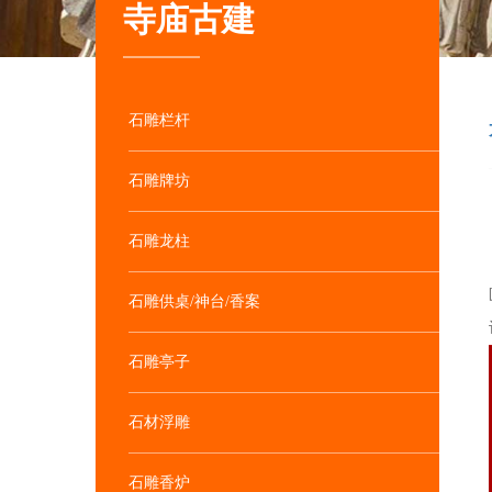
寺庙古建
石雕栏杆
石雕牌坊
石雕龙柱
石雕供桌/神台/香案
石雕亭子
石材浮雕
石雕香炉