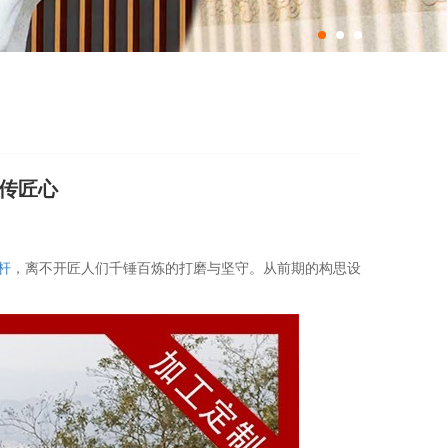
韵传匠心
杆
，离不开匠人们千锤百炼的打磨与坚守。从前期的构思设