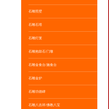
石雕照壁
石雕石塔
石雕灯笼
石雕抱鼓石/门墩
石雕金食台/施食台
石雕金炉
石雕功德碑
石雕八吉祥/佛教八宝