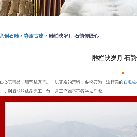
龙创石雕
>
寺庙古建
>
雕栏映岁月 石韵传匠心
雕栏映岁月 石
匠心筑精品，细节见真章。一块普通的荒料，要蜕变为一道精美的
石雕栏
计，到后期的成品完工，每一道工序都容不得半点马虎。