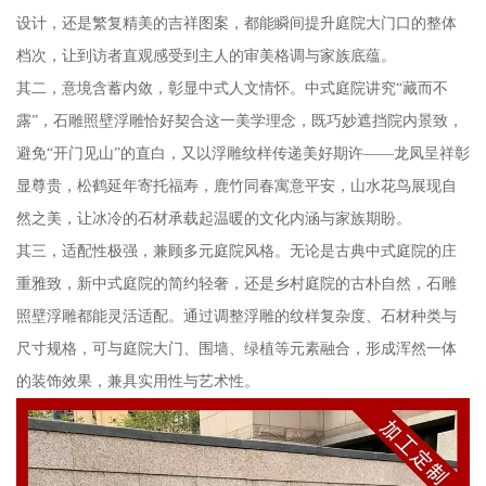
设计，还是繁复精美的吉祥图案，都能瞬间提升庭院大门口的整体
档次，让到访者直观感受到主人的审美格调与家族底蕴。
其二，意境含蓄内敛，彰显中式人文情怀。中式庭院讲究“藏而不
露”，石雕照壁浮雕恰好契合这一美学理念，既巧妙遮挡院内景致，
避免“开门见山”的直白，又以浮雕纹样传递美好期许——龙凤呈祥彰
显尊贵，松鹤延年寄托福寿，鹿竹同春寓意平安，山水花鸟展现自
然之美，让冰冷的石材承载起温暖的文化内涵与家族期盼。
其三，适配性极强，兼顾多元庭院风格。无论是古典中式庭院的庄
重雅致，新中式庭院的简约轻奢，还是乡村庭院的古朴自然，石雕
照壁浮雕都能灵活适配。通过调整浮雕的纹样复杂度、石材种类与
尺寸规格，可与庭院大门、围墙、绿植等元素融合，形成浑然一体
的装饰效果，兼具实用性与艺术性。