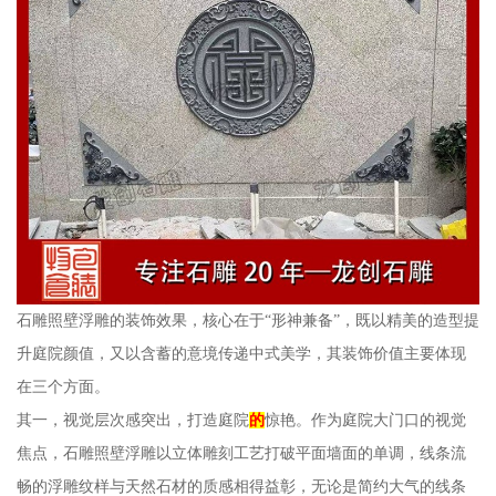
石雕照壁浮雕的装饰效果，核心在于“形神兼备”，既以精美的造型提
升庭院颜值，又以含蓄的意境传递中式美学，其装饰价值主要体现
在三个方面。
其一，视觉层次感突出，打造庭院
的
惊艳。作为庭院大门口的视觉
焦点，石雕照壁浮雕以立体雕刻工艺打破平面墙面的单调，线条流
畅的浮雕纹样与天然石材的质感相得益彰，无论是简约大气的线条