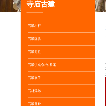
寺庙古建
石雕栏杆
石雕牌坊
石雕龙柱
石雕供桌/神台/香案
石雕亭子
石材浮雕
石雕香炉