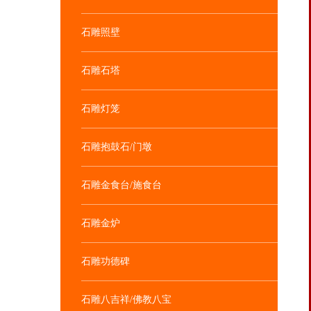
石雕照壁
石雕石塔
石雕灯笼
石雕抱鼓石/门墩
石雕金食台/施食台
石雕金炉
石雕功德碑
石雕八吉祥/佛教八宝