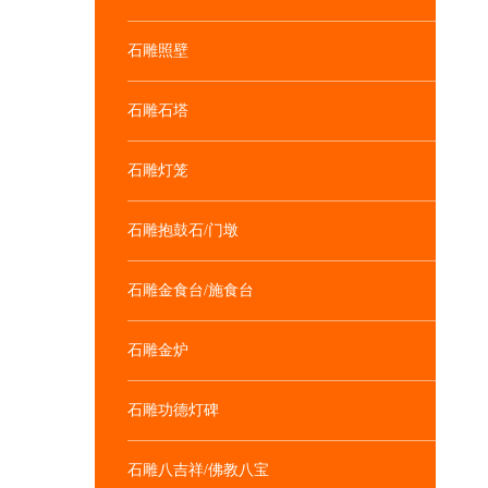
石雕照壁
石雕石塔
石雕灯笼
石雕抱鼓石/门墩
石雕金食台/施食台
石雕金炉
石雕功德灯碑
石雕八吉祥/佛教八宝