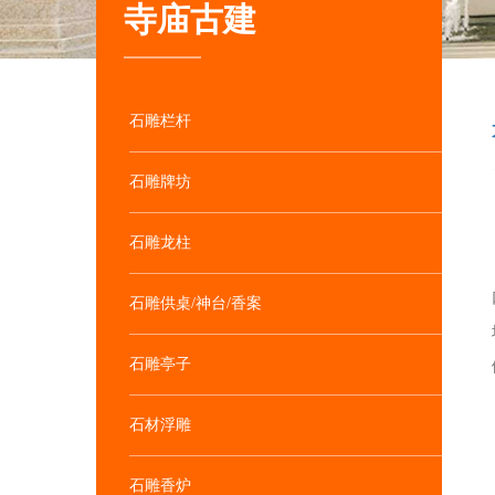
寺庙古建
石雕栏杆
石雕牌坊
石雕龙柱
石雕供桌/神台/香案
石雕亭子
石材浮雕
石雕香炉