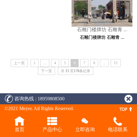
石雕门楼牌坊 石雕青 ...
石雕门楼牌坊 石雕青 ...
上一页
1
...
4
5
6
7
8
...
15
下一页
共
15
页
178
条记录
咨询热线 : 18959808500
©2021 Meyer. All Rights Reserved.
首页
产品中心
立即咨询
电话联系