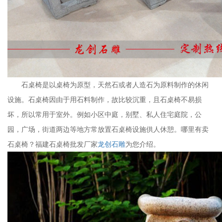
石桌椅是以桌椅为原型，天然石或者人造石为原料制作的休闲
设施。石桌椅因由于用石料制作，故比较沉重，且石桌椅不易损
坏，所以常用于室外。例如小区中庭，别墅、私人住宅庭院，公
园，广场，街道两边等地方常放置石桌椅设施供人休憩。哪里有卖
石桌椅？福建石桌椅批发厂家
龙创石雕
为您介绍。