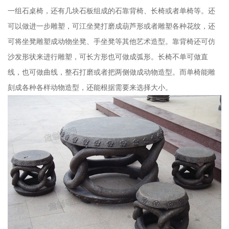
一组石桌椅，还有几块石板组成的石靠背椅、长椅或者单椅等。还
可以做进一步雕塑，可江坐凳打磨成葫芦形或者雕塑各种花纹，还
可将坐凳雕塑成动物坐凳、手坐凳等其他艺术造型。靠背椅还可仿
沙发形状来进行雕塑，可长方形也可做成弧形。长椅不单可做直
线，也可做曲线，整石打磨或者把两侧做成动物造型。而单椅能雕
刻成各种各样动物造型，还能根据需要来选择大小。