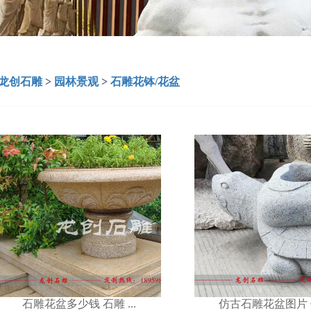
龙创石雕
>
园林景观
>
石雕花钵/花盆
仿古石雕花盆图片 仿 ...
欧式小区石雕花
石雕花盆多少钱 石雕 ...
仿古石雕花盆图片 仿 